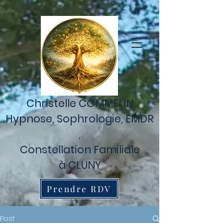
Retrouvez Christelle Commelin sur Resalib : annuaire, référencement
et prise de rendez-vous pour les Praticiens EMDR
Christelle COMMELIN
Hypnose,
Sophrologie,
EMDR
,
Constellation Familiale
à CLUNY
Prendre RDV
Post