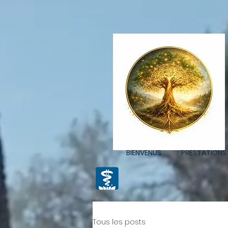
Retrouvez Christelle Commelin sur Resalib : annuaire, référencement et prise de rendez-vous po
BIENVENUS
PRESTATIONS
Tous les posts