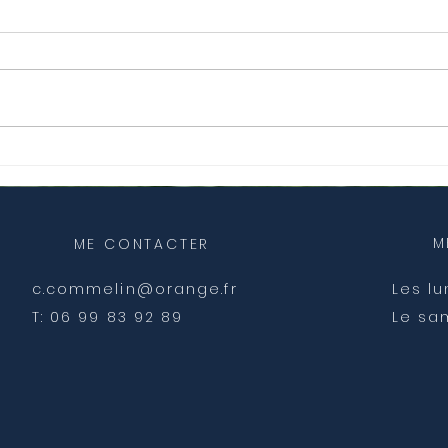
Comme un arbre 🌳, mon
En 2
identité visuelle s’enracine,
l’esp
se déploie et révèle sa
apai
Lumière.✨
M
ME CONTACTER
c.commelin@orange.fr
Les lu
T: 06 99 83 92 89
Le sa