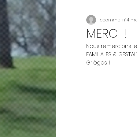
ccommelin
14 m
MERCI !
Nous remercions l
FAMILIALES & GESTA
Grièges !