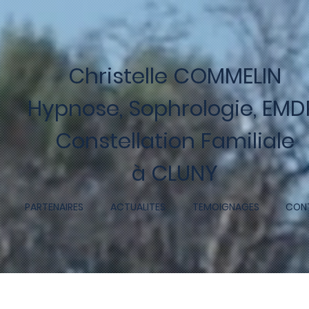
ur les Praticiens EMDR
Christelle COMMELIN
Hypnose,
Sophrologie,
EMDR
Constellation Familiale
à CLUNY
PARTENAIRES
ACTUALITES
TEMOIGNAGES
CON