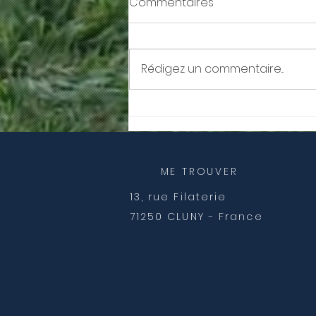
Commentaires
Rédigez un commentaire...
Libérez vous de votre
passé.
ME TROUVER
13, rue Filaterie
71250 CLUNY - France