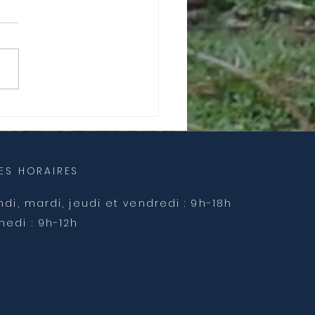
026, offrez-vous
ace d’Etre : respirer,
ser, vous transformer.
ES HORAIRES
ndi, mardi, jeudi et vendredi :
9h-18h
medi : 9h-12h