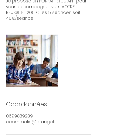
Je propose un FORFAIT ETUDIANT pour
vous accompagner vers VOTRE
REUSSITE ! 200 € les 5 séances soit
40€/séance
Coordonnées
0699839289
c.commelin@orange.fr