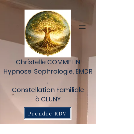
Retrouvez Christelle Commelin sur Resalib : annuaire, référencement
et prise de rendez-vous pour les Praticiens EMDR
Christelle COMMELIN
Hypnose,
Sophrologie,
EMDR
,
Constellation Familiale
à CLUNY
Prendre RDV