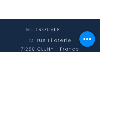
ME TROUVER
13, rue Filaterie
71250 CLUNY - France
ME CONTACTER
c.commelin@orange.fr
T:
06 99 83 92 89
MES
HORAIRES
Les lundi, mardi, jeudi et