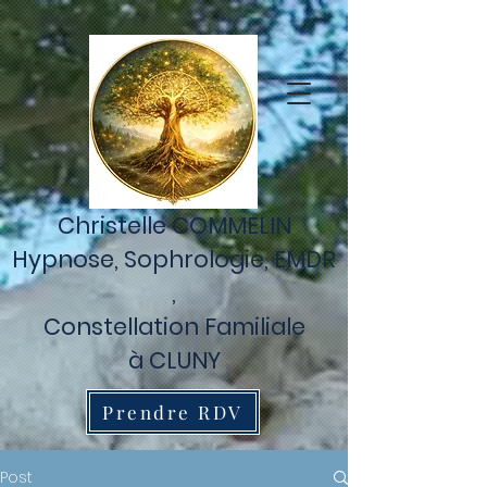
Retrouvez Christelle Commelin sur Resalib : annuaire, référencement
et prise de rendez-vous pour les Praticiens EMDR
Christelle COMMELIN
Hypnose,
Sophrologie,
EMDR
,
Constellation Familiale
à CLUNY
Prendre RDV
Post