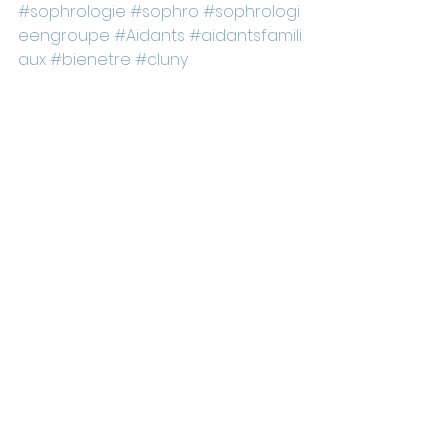
#sophrologie
#sophro
#sophrologi
eengroupe
#Aidants
#aidantsfamili
aux
#bienetre
#cluny